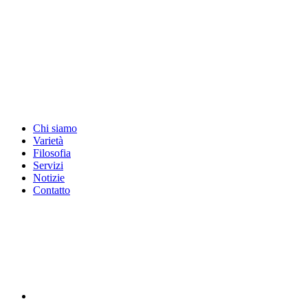
Vai
al
contenuto
Chi siamo
Varietà
Filosofia
Servizi
Notizie
Contatto