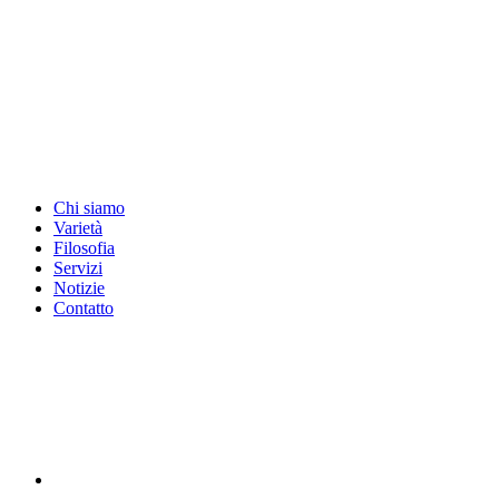
Vai
al
contenuto
Chi siamo
Varietà
Filosofia
Servizi
Notizie
Contatto